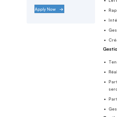
Let
Apply Now
Rap
Int
Ges
Cré
Gestio
Ten
Réa
Par
ser
Par
Ges