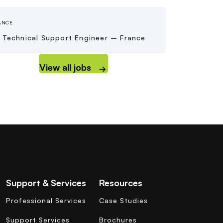
ANCE
 Technical Support Engineer – France
View all jobs
Support & Services
Resources
Professional Services
Case Studies
Support Services
Brochures