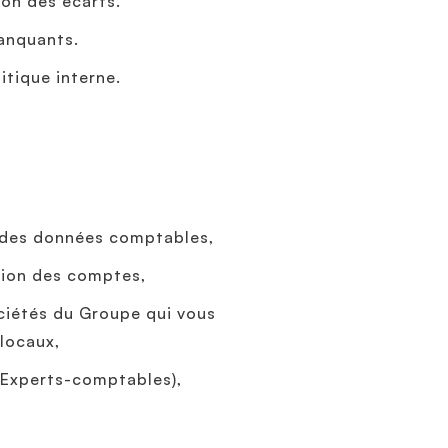
ion des écarts.
anquants.
litique interne.
té des données comptables,
sion des comptes,
ociétés du Groupe qui vous
 locaux,
, Experts-comptables),