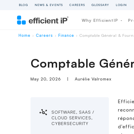
BLOG
NEWS & EVENTS
CAREERS
GLOSSARY
LOGIN
Why EfficientIP
Pr
Home
Careers
Finance
Comptable Général & Fourn
›
›
›
Comptable Généra
May 20, 2026
|
Aurélie Valromex
Effici
reconn
SOFTWARE, SAAS /
CLOUD SERVICES,
répond
CYBERSECURITY
d’effi