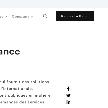
ces
Company
Request a Demo
ance
qui fournit des solutions
l’internationale,
ions publiques en matière
rformances des services