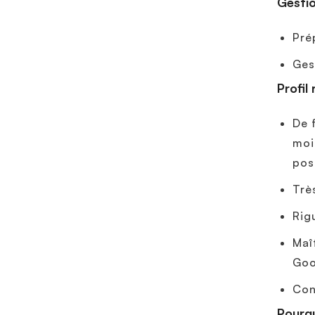
Gestio
Pré
Ges
Profil
De 
moi
pos
Trè
Rig
Maî
Goo
Con
Pourqu