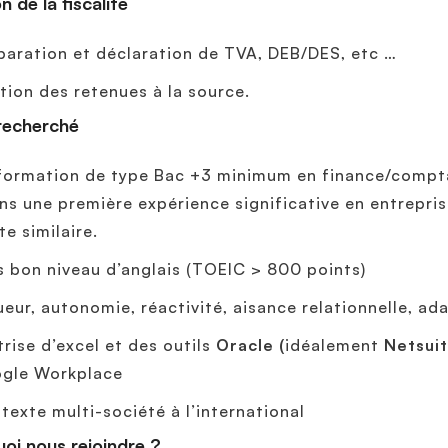
n de la fiscalité
paration et déclaration de TVA, DEB/DES, etc …
tion des retenues à la source.
 recherché
formation de type Bac +3 minimum en finance/comptabi
ns une première expérience significative en entrepri
te similaire.
s bon niveau d’anglais (TOEIC > 800 points)
ueur, autonomie, réactivité, aisance relationnelle, ad
trise d’excel et des outils
Oracle (
idéalement
Netsuit
gle Workplace
texte multi-société à l’international
oi nous rejoindre ?