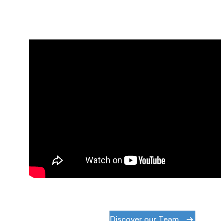
Discover EfficientIP
Discover our Team