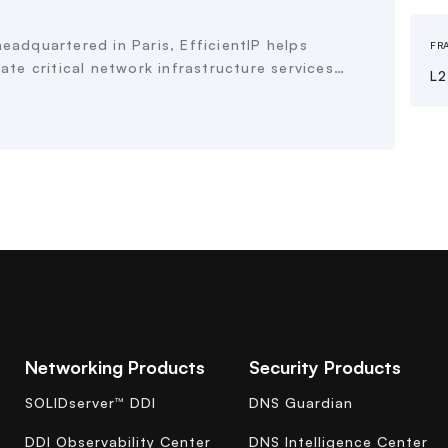
adquartered in Paris, EfficientIP helps
FR
ate critical network infrastructure services…
L2
Networking Products
Security Products
SOLIDserver™ DDI
DNS Guardian
DDI Observability Center
DNS Intelligence Center