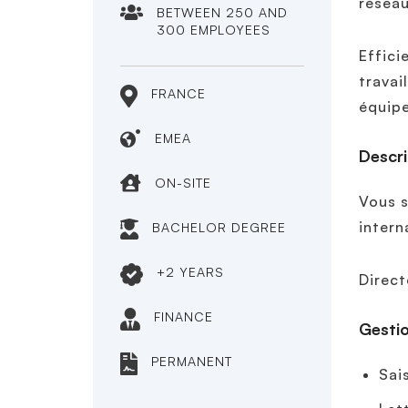
résea
BETWEEN 250 AND
300 EMPLOYEES
Effici
travai
FRANCE
équipe
EMEA
Descri
ON-SITE
Vous s
intern
BACHELOR DEGREE
+2 YEARS
Direct
FINANCE
Gestio
PERMANENT
Sai