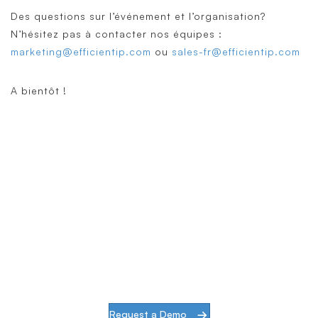
Des questions sur l’événement et l’organisation?
N’hésitez pas à contacter nos équipes :
marketing@efficientip.com
ou
sales-fr@efficientip.com
A bientôt !
Simplify & Secure Your Network
When our goal is to help companies face the
challenges of modern infrastructures and
digital transformation, actions speak louder
than words.
Request a Demo