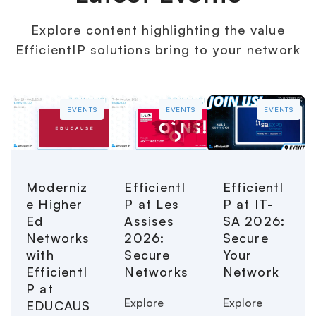
Explore content highlighting the value
EfficientIP solutions bring to your network
EVENTS
EVENTS
EVENTS
Moderniz
EfficientI
EfficientI
e Higher
P at Les
P at IT-
Ed
Assises
SA 2026:
Networks
2026:
Secure
with
Secure
Your
EfficientI
Networks
Network
P at
Explore
Explore
EDUCAUS