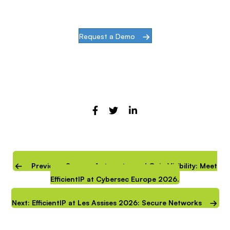
than words.
Request a Demo
Previous: Secure, Automate, and Gain Visibility: Meet
EfficientIP at Cybersec Europe 2026.
Next: EfficientIP at Les Assises 2026: Secure Networks