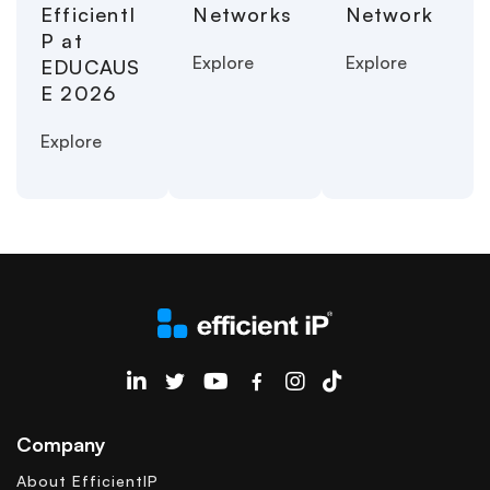
EfficientI
Networks
Network
P at
Explore
Explore
EDUCAUS
E 2026
Explore
EfficientIP on Linkedin
Company
About EfficientIP