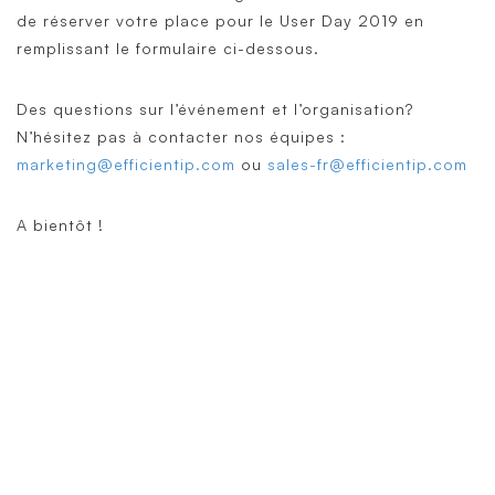
de réserver votre place pour le User Day 2019 en
remplissant le formulaire ci-dessous.
Des questions sur l’événement et l’organisation?
N’hésitez pas à contacter nos équipes :
marketing@efficientip.com
ou
sales-fr@efficientip.com
A bientôt !
Simplify & Secure Your Network
When our goal is to help companies face the
challenges of modern infrastructures and
digital transformation, actions speak louder