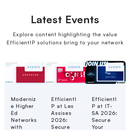
Latest Events
Explore content highlighting the value
EfficientIP solutions bring to your network
EVENTS
EVENTS
EVENTS
Moderniz
EfficientI
EfficientI
e Higher
P at Les
P at IT-
Ed
Assises
SA 2026:
Networks
2026:
Secure
with
Secure
Your